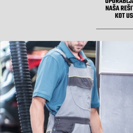
UPORABLJA
NAŠA REŠI
KOT U