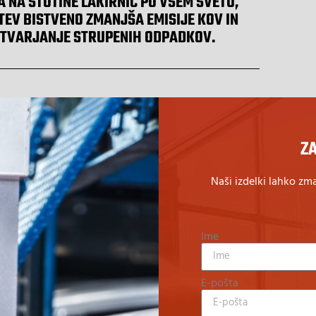
 NA STOTINE LAKIRNIC PO VSEM SVETU,
TEV BISTVENO ZMANJŠA EMISIJE KOV IN
STVARJANJE STRUPENIH ODPADKOV.
Z
Naši izdelki lahko zma
Ime
E-pošta