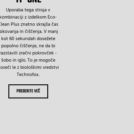
Uporaba tega stroja v
kombinaciji z izdelkom Eco-
lean Plus znatno skrajša čas
rokovanja in čiščenja. V manj
kot 60 sekundah dosežete
popolno čiščenje, ne da bi
razstavili zračni pokrovček -
šobo in iglo. To je mogoče
oseči le z biološkimi sredstvi
Technofox.
PREBERITE VEČ