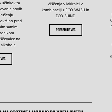
o učinkovita
čiščenja v lakirnici v
čevanje novih
kombinaciji z ECO-WASH in
brušenju.
ECO-SHINE.
C
površino pred
enim samim
PREBERITE VEČ
izdelkom
ščevalce na
 alkohola.
d
 VEČ