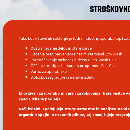
STROŠKOVNO
Tako kot v številnih sektorjih je tudi v industriji uporaba topil z
Odstranjevanje delov in stare barve
Čiščenje pred barvanjem z našimi rešitvami Eco-Wash
Razmaščevanje mehanskih delov z Eco-Wash Plus
Čiščenje orodij za barvanje s programom Eco-Clean
Varno za uporabnike
Biološko razgradljivi in naravni izdelki
Enostaven za uporabo in varen za rokovanje. Naše rešitve 
specializirana podjetja.
Naši izdelki izpolnjujejo stroge varnostne in okoljske standa
organskih spojin in nevarnih plinov, saj zmanjšujejo tveganje