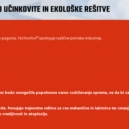
 UČINKOVITE IN EKOLOŠKE REŠITVE
elo pogosta. Technofox® izpolnjuje različne potrebe industrije.
vam bodo omogočile popolnoma varno vzdrževanje opreme, ne da bi za
rde. Ponujajo trajnostne rešitve za vse mehanične in lakirnice ter zmanj
 vnetljivosti in eksplozije.