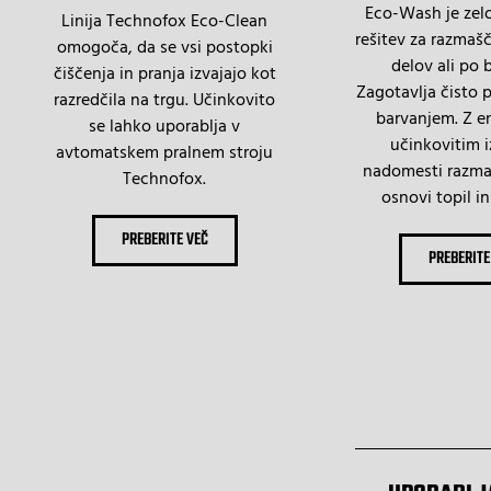
Eco-Wash je zel
Linija Technofox Eco-Clean
rešitev za razmaš
omogoča, da se vsi postopki
delov ali po 
čiščenja in pranja izvajajo kot
Zagotavlja čisto 
razredčila na trgu. Učinkovito
barvanjem. Z 
se lahko uporablja v
učinkovitim 
avtomatskem pralnem stroju
nadomesti razma
Technofox.
osnovi topil in
PREBERITE VEČ
PREBERITE