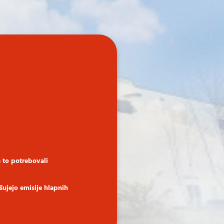
 to potrebovali
šujejo emisije hlapnih