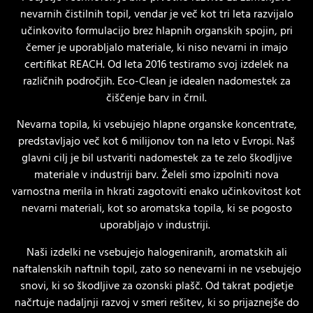
nevarnih čistilnih topil, vendar je več kot tri leta razvijalo
učinkovito formulacijo brez hlapnih organskih spojin, pri
čemer je uporabljalo materiale, ki niso nevarni in imajo
certifikat REACH. Od leta 2016 testiramo svoj izdelek na
različnih področjih. Eco-Clean je idealen nadomestek za
čiščenje barv in črnil.
Nevarna topila, ki vsebujejo hlapne organske koncentrate,
predstavljajo več kot 6 milijonov ton na leto v Evropi. Naš
glavni cilj je bil ustvariti nadomestek za te zelo škodljive
materiale v industriji barv. Želeli smo izpolniti nova
varnostna merila in hkrati zagotoviti enako učinkovitost kot
nevarni materiali, kot so aromatska topila, ki se pogosto
uporabljajo v industriji.
Naši izdelki ne vsebujejo halogeniranih, aromatskih ali
naftalenskih naftnih topil, zato so nenevarni in ne vsebujejo
snovi, ki so škodljive za ozonski plašč. Od takrat podjetje
načrtuje nadaljnji razvoj v smeri rešitev, ki so prijaznejše do