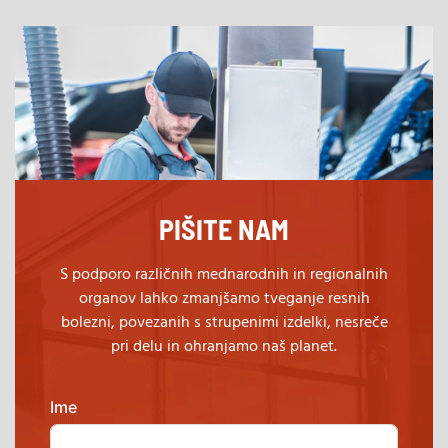
PIŠITE NAM
S podporo različnih mednarodnih in regionalnih
organov lahko zmanjšamo tveganje resnih
bolezni, povezanih s strupenimi izdelki, nesreče
pri delu in ohranjamo naš planet.
Ime