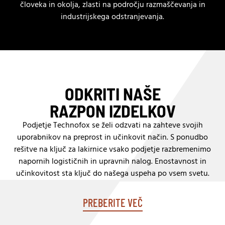
človeka in okolja, zlasti na področju razmaščevanja in
industrijskega odstranjevanja.
ODKRITI NAŠE
RAZPON IZDELKOV
Podjetje Technofox se želi odzvati na zahteve svojih
uporabnikov na preprost in učinkovit način. S ponudbo
rešitve na ključ za lakirnice vsako podjetje razbremenimo
napornih logističnih in upravnih nalog. Enostavnost in
učinkovitost sta ključ do našega uspeha po vsem svetu.
PREBERITE VEČ