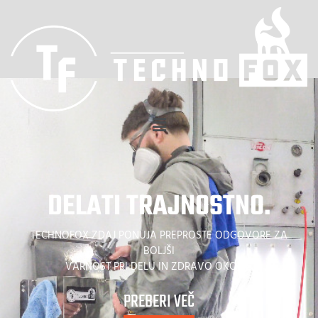
DELATI TRAJNOSTNO.
TECHNOFOX ZDAJ PONUJA PREPROSTE ODGOVORE ZA
BOLJŠI
VARNOST PRI DELU IN ZDRAVO OKOLJE.
PREBERI VEČ