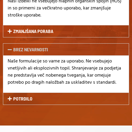
Naši izdelki ne vsebujejo hlapnih organskih spojin (HOS)
in so primerni za večkratno uporabo, kar zmanjšuje
stroške uporabe.
ZMANJŠANA PORABA
BREZ NEVARNOSTI
Naše formulacije so varne za uporabo. Ne vsebujejo
vnetljivih ali eksplozivnih topil. Shranjevanje za podjetja
ne predstavlja več nobenega tveganja, kar omejuje
potrebo po dragih naložbah za uskladitev s standardi.
POTRDILO