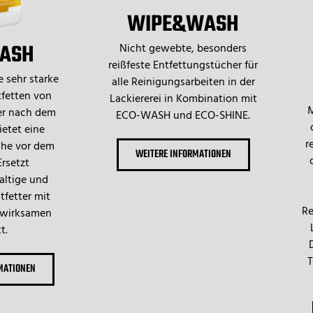
WIPE&WASH
ASH
Nicht gewebte, besonders
reißfeste Entfettungstücher für
 sehr starke
alle Reinigungsarbeiten in der
fetten von
Lackiererei in Kombination mit
M
er nach dem
ECO-WASH und ECO-SHINE.
ietet eine
r
che vor dem
WEITERE INFORMATIONEN
Ersetzt
altige und
tfetter mit
Re
 wirksamen
t.
T
MATIONEN