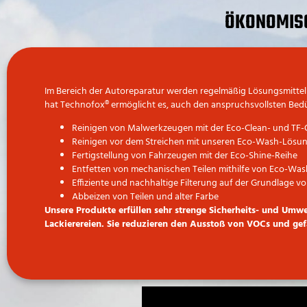
ÖKONOMIS
Im Bereich der Autoreparatur werden regelmäßig Lösungsmittel z
hat Technofox
®
ermöglicht es, auch den anspruchsvollsten Bed
Reinigen von Malwerkzeugen mit der Eco-Clean- und TF
Reinigen vor dem Streichen mit unseren Eco-Wash-Lösu
Fertigstellung von Fahrzeugen mit der Eco-Shine-Reihe
Entfetten von mechanischen Teilen mithilfe von Eco-Was
Effiziente und nachhaltige Filterung auf der Grundlage v
Abbeizen von Teilen und alter Farbe
Unsere Produkte erfüllen sehr strenge Sicherheits- und Umw
Lackierereien. Sie reduzieren den Ausstoß von VOCs und gef