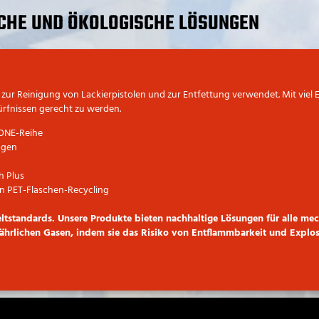
CHE UND ÖKOLOGISCHE LÖSUNGEN
ur Reinigung von Lackierpistolen und zur Entfettung verwendet. Mit viel 
ürfnissen gerecht zu werden.
-ONE-Reihe
ngen
h Plus
on PET-Flaschen-Recycling
eltstandards. Unsere Produkte bieten nachhaltige Lösungen für alle m
ährlichen Gasen, indem sie das Risiko von Entflammbarkeit und Explos